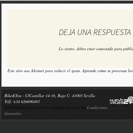
DEJA UNA RESPUESTA
Lo siento, debes estar
conectado
para public
Este sitio usa Akismet para reducir el spam.
Aprende cómo se procesan los
Bike&You - C/Castellar 14-16, Bajo C- 41003 Sevilla
Telf. +34 626690483
info@bikeandyou.es /
www.viajando en bici.com
Condiciones
Generales