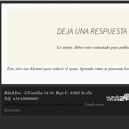
DEJA UNA RESPUESTA
Lo siento, debes estar
conectado
para public
Este sitio usa Akismet para reducir el spam.
Aprende cómo se procesan los
Bike&You - C/Castellar 14-16, Bajo C- 41003 Sevilla
Telf. +34 626690483
info@bikeandyou.es /
www.viajando en bici.com
Condiciones
Generales