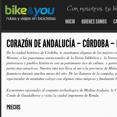
INICIO
QUIENES SOMOS
C
CORAZÓN DE ANDALUCÍA – CÓRDOBA –
De la ciudad histórica de Córdoba, te enseñamos algunas de las mejores rut
Morena, a las panoramas sensacionales de la Sierra Subbética y la Sierra 
pintorescos y pueblos históricos con su patrimonio rico de cultura y gastro
partes mas atractivas. Nuestra ruta nos lleva al sur a la provincia de Má
flamencos durante muchas meses del año. De las llanuras de la campiña, p
espectacular de montañas calizas con algunas rutas mágicas y finalmente 
Excursiones opcionales al conjunto archealogico de Medina Azahara, la C
Conde de Guadalhorce o visita la ciudad imponente de Ronda.
PRECIOS