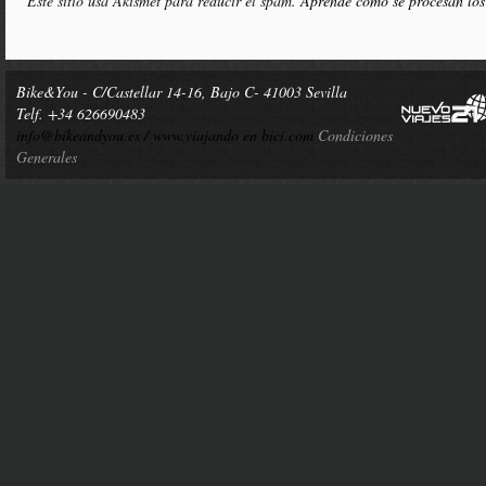
Este sitio usa Akismet para reducir el spam.
Aprende cómo se procesan los
Bike&You - C/Castellar 14-16, Bajo C- 41003 Sevilla
Telf. +34 626690483
info@bikeandyou.es /
www.viajando en bici.com
Condiciones
Generales