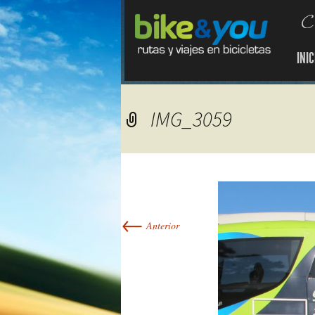
INIC
IMG_3059
←
Anterior