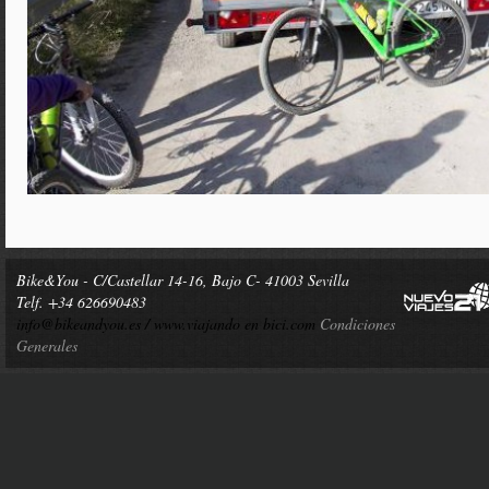
Bike&You - C/Castellar 14-16, Bajo C- 41003 Sevilla
Telf. +34 626690483
info@bikeandyou.es /
www.viajando en bici.com
Condiciones
Generales