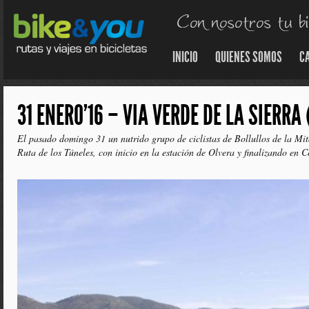
INICIO
QUIENES SOMOS
C
31 ENERO’16 – VIA VERDE DE LA SIERRA
El pasado domingo 31 un nutrido grupo de ciclistas de Bollullos de la Mi
Ruta de los Túneles, con inicio en la estación de Olvera y finalizando en 