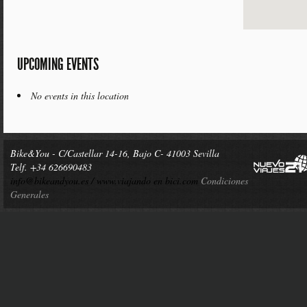
UPCOMING EVENTS
No events in this location
Bike&You - C/Castellar 14-16, Bajo C- 41003 Sevilla
Telf. +34 626690483
info@bikeandyou.es /
www.viajando en bici.com
Condiciones
Generales