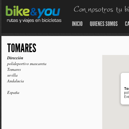
INICIO
QUIENES SOMOS
C
TOMARES
Dirección
polideportivo mascareta
Tomares
sevilla
Andalucia
To
España
pol
Ev