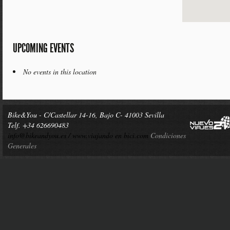
UPCOMING EVENTS
No events in this location
Bike&You - C/Castellar 14-16, Bajo C- 41003 Sevilla
Telf. +34 626690483
info@bikeandyou.es /
www.viajando en bici.com
Condiciones
Generales