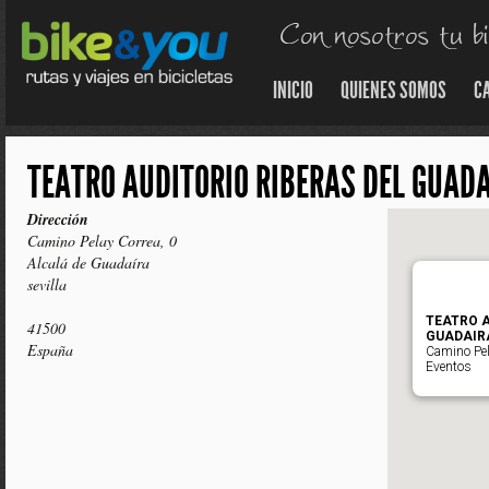
INICIO
QUIENES SOMOS
C
TEATRO AUDITORIO RIBERAS DEL GUAD
Dirección
Camino Pelay Correa, 0
Alcalá de Guadaíra
sevilla
TEATRO A
41500
GUADAIR
España
Camino Pel
Eventos