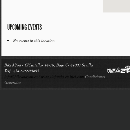
UPCOMING EVENTS
No events in this location
Bike&You - C/Castellar 14-16, Bajo C- 41003 Sevilla
Telf. +34 626690483
info@bikeandyou.es /
www.viajando en bici.com
Condiciones
Generales