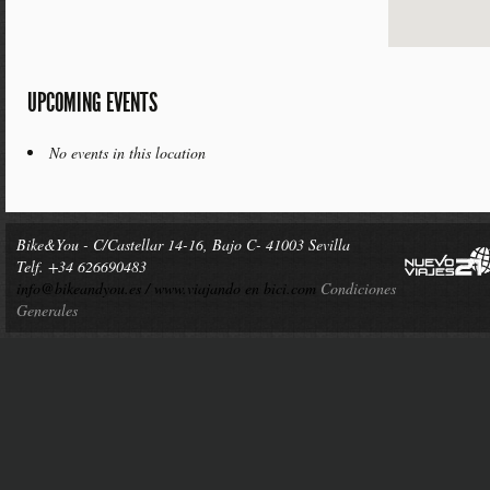
UPCOMING EVENTS
No events in this location
Bike&You - C/Castellar 14-16, Bajo C- 41003 Sevilla
Telf. +34 626690483
info@bikeandyou.es /
www.viajando en bici.com
Condiciones
Generales