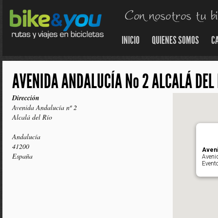
INICIO
QUIENES SOMOS
C
AVENIDA ANDALUCÍA Nº 2 ALCALÁ DEL 
Dirección
Avenida Andalucía nº 2
Alcalá del Río
Andalucía
41200
Aveni
España
Avenid
Event