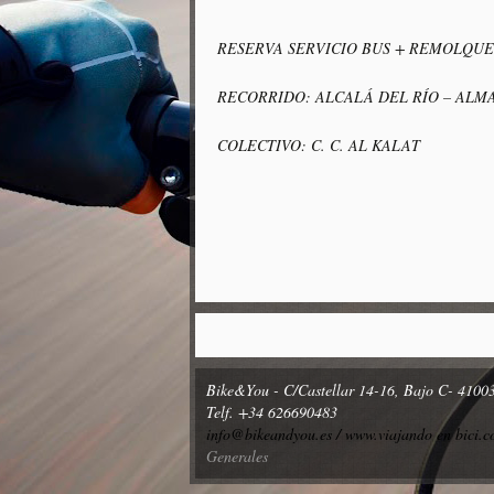
RESERVA SERVICIO BUS + REMOLQUE
RECORRIDO: ALCALÁ DEL RÍO – ALM
COLECTIVO: C. C. AL KALAT
Bike&You - C/Castellar 14-16, Bajo C- 41003
Telf. +34 626690483
info@bikeandyou.es /
www.viajando en bici.
Generales