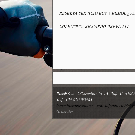
RESERVA SERVICIO BUS + REMOLQUE
COLECTIVO: RICCARDO PREVITALI
Bike&You - C/Castellar 14-16, Bajo C- 41003
Telf. +34 626690483
info@bikeandyou.es /
www.viajando en bici.
Generales