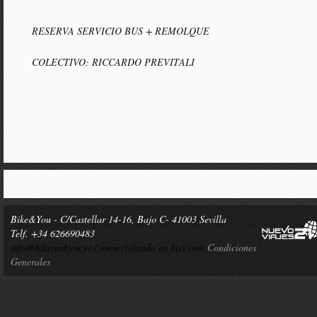
RESERVA SERVICIO BUS + REMOLQUE
COLECTIVO: RICCARDO PREVITALI
Bike&You - C/Castellar 14-16, Bajo C- 41003 Sevilla
Telf. +34 626690483
info@bikeandyou.es /
www.viajando en bici.com
Condiciones
Generales