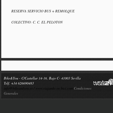
RESERVA SERVICIO BUS + REMOLQUE
COLECTIVO: C. C. EL PELOTON
Bike&You - C/Castellar 14-16, Bajo C- 41003 Sevilla
Telf. +34 626690483
info@bikeandyou.es /
www.viajando en bici.com
Condiciones
Generales