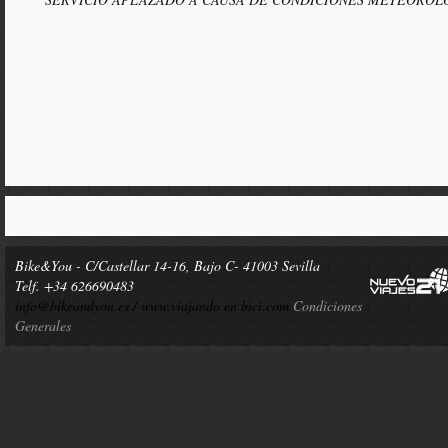
Bike&You - C/Castellar 14-16, Bajo C- 41003 Sevilla
Telf. +34 626690483
info@bikeandyou.es /
www.viajando en bici.com
Condiciones
Generales