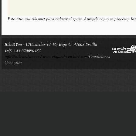
Este sitio usa Akismet para reducir el spam.
Aprende cómo se procesan los
Bike&You - C/Castellar 14-16, Bajo C- 41003 Sevilla
Telf. +34 626690483
info@bikeandyou.es /
www.viajando en bici.com
Condiciones
Generales